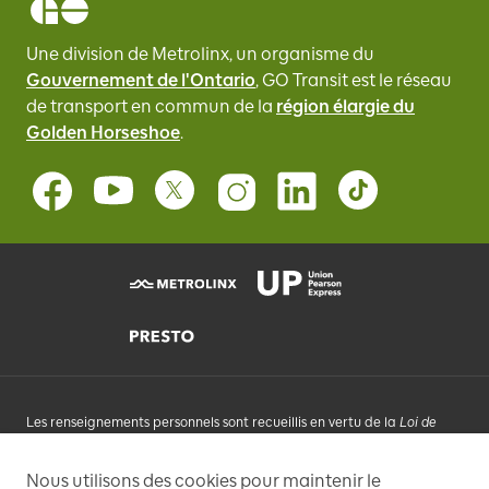
Une division de Metrolinx, un organisme du
Gouvernement de l'Ontario
, GO Transit
est le réseau
de transport en commun de la
région élargie du
Golden Horseshoe
.
Les renseignements personnels sont recueillis en vertu de la
Loi de
2006 sur Metrolinx
et conformément à la LAIPVP. Les renseignements
personnels que vous fournissez seront utilisés, sur demande, pour
Nous utilisons des cookies pour maintenir le
répondre à vos demandes, vous ajouter à une liste de diffusion