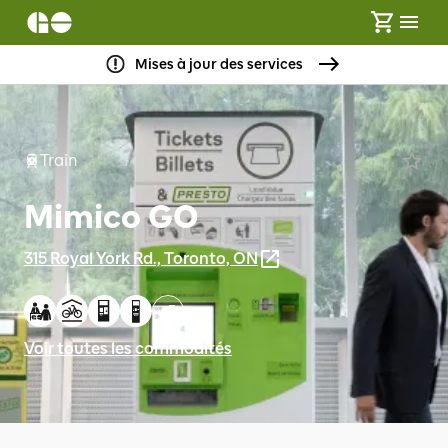
Mises à jour des services
Train
Mimico GO
315 Royal York Rd., Toronto, ON
+
5
Voir toutes les commodités