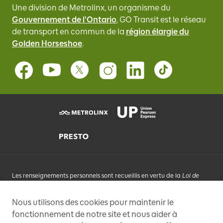
Une division de Metrolinx, un organisme du
Gouvernement de l'Ontario
, GO Transit
est le réseau
de transport en commun de la
région élargie du
Golden Horseshoe
.
Les renseignements personnels sont recueillis en vertu de la
Loi de
2006 sur Metrolinx
et conformément à la LAIPVP. Les renseignements
personnels que vous fournissez seront utilisés, sur demande, pour
Nous utilisons des cookies pour maintenir le
répondre à vos demandes, vous ajouter à une liste de diffusion
fonctionnement de notre site et nous aider à
électronique qui pourrait envoyer des messages promotionnels,