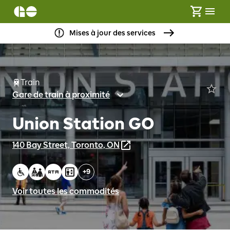
Mises à jour des services
Train
Gare de train à proximité
Union Station GO
140 Bay Street, Toronto, ON
+
9
Voir toutes les commodités