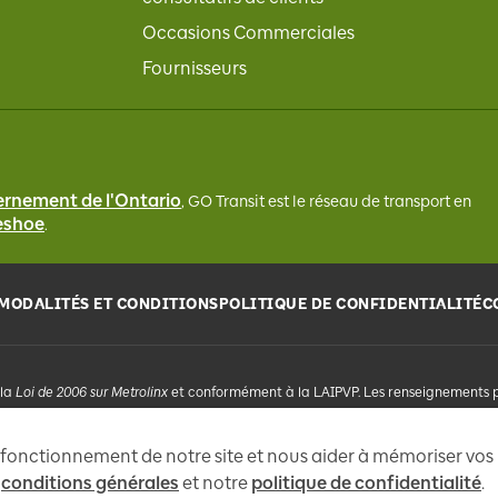
Occasions Commerciales
Fournisseurs
rnement de l'Ontario
, GO Transit
est le réseau de transport en
seshoe
.
MODALITÉS ET CONDITIONS
POLITIQUE DE CONFIDENTIALITÉ
C
la
Loi de 2006 sur Metrolinx
et conformément à la LAIPVP. Les renseignements per
e liste de diffusion électronique qui pourrait envoyer des messages promotio
e fonctionnement de notre site et nous aider à mémoriser vos
s
conditions générales
et notre
politique de confidentialité
.
97, rue 