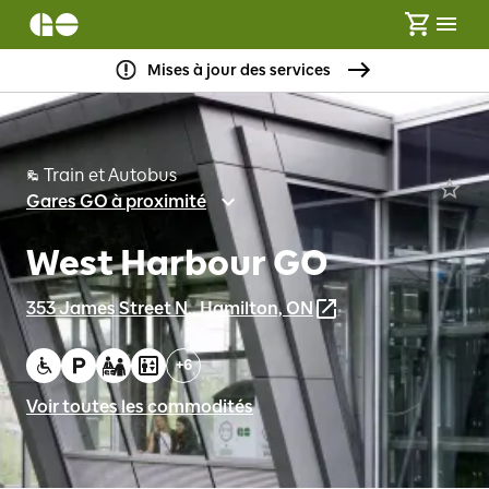
Mises à jour des services
Train et Autobus
Gares GO à proximité
West Harbour GO
353 James Street N., Hamilton, ON
+
6
Voir toutes les commodités