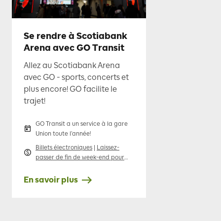
Se rendre à Scotiabank
Arena avec GO Transit
Allez au Scotiabank Arena
avec GO - sports, concerts et
plus encore! GO facilite le
trajet!
GO Transit a un service à la gare
Union toute l’année!
Billets électroniques
|
Laissez-
passer de fin de week-end pour
une journée
|
Laissez-passer de
groupe en semaine
En savoir plus