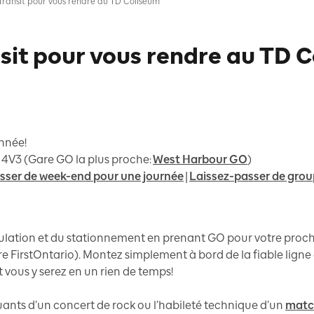
ransit pour vous rendre au TD Coliseum
sit pour vous rendre au TD 
année!
P 4V3 (Gare GO la plus proche:
West Harbour GO
)
sser de week-end pour une journée
|
Laissez-passer de gro
irculation et du stationnement en prenant GO pour votre pro
 FirstOntario). Montez simplement à bord de la fiable ligne
t vous y serez en un rien de temps!
uants d’un concert de rock ou l’habileté technique d’un
match