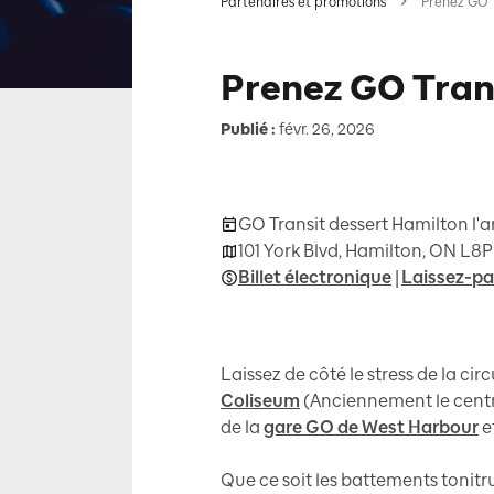
Partenaires et promotions
Prenez GO T
Prenez GO Tran
Publié :
févr. 26, 2026
GO Transit dessert Hamilton l'
101 York Blvd, Hamilton, ON L8
Billet électronique
|
Laissez-pa
Laissez de côté le stress de la c
Coliseum
(Anciennement le centre
de la
gare GO de West Harbour
e
Que ce soit les battements tonitr