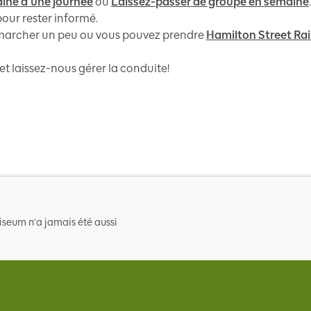
aine d’une journée
ou
Laissez-passer de groupe en semaine
.
our rester informé.
de marcher un peu ou vous pouvez prendre
Hamilton Street Ra
et laissez-nous gérer la conduite!
iseum n’a jamais été aussi