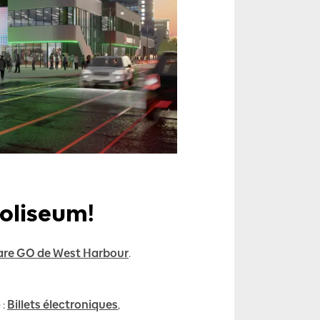
Coliseum!
are GO de West Harbour
.
 :
Billets électroniques
,