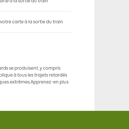
rte à la sortie du train
otre carte à la sortie du train
tards se produisent, y compris
ique à tous les trajets retardés
iques extrêmes.Apprenez-en plus